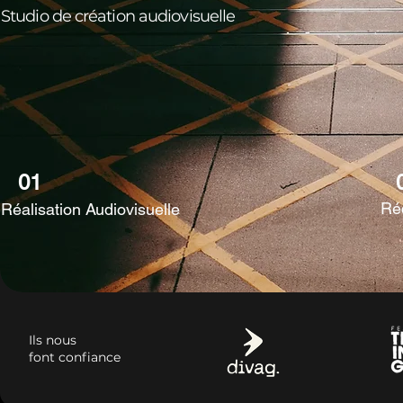
Studio de création audiovisuelle
01
Ré
Réalisation Audiovisuelle
Ils nous
font confiance