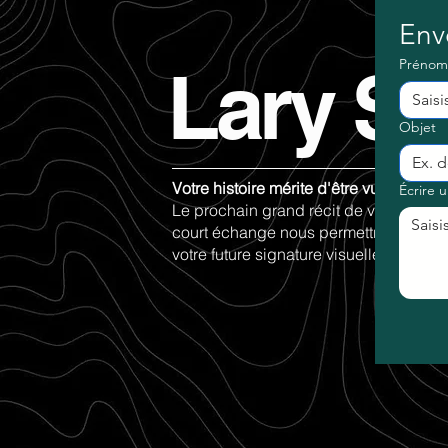
Env
Lary St
Prénom
Objet
Votre histoire mérite d'être vue. Comm
Écrire 
Le prochain grand récit de votre secteu
court échange nous permettra de pose
votre future signature visuelle.